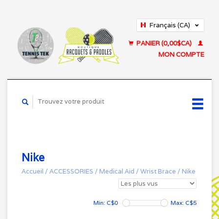
Français (CA)
English (US)
PANIER (0,00$CA)
MON COMPTE
Nike
Accueil
/
ACCESSORIES
/
Medical Aid
/
Wrist Brace
/
Nike
Min: C$
0
Max: C$
5