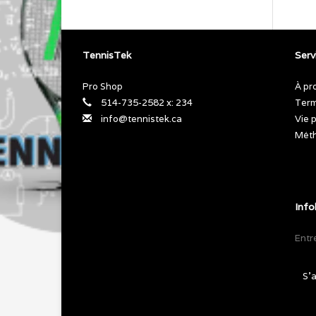
TennisTek
Servi
Pro Shop
À pr
514-735-2582 x: 234
Term
info@tennistek.ca
Vie 
Méth
Info
S'