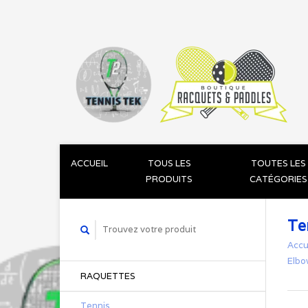
ACCUEIL
TOUS LES
TOUTES LES
PRODUITS
CATÉGORIES
Te
Accu
Elbo
RAQUETTES
Tennis