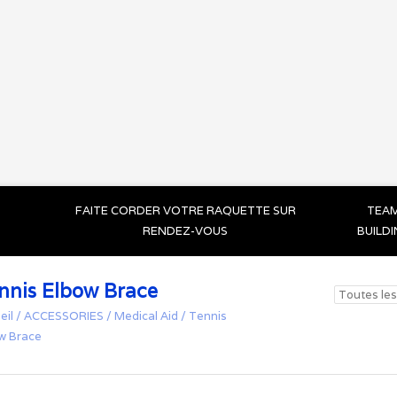
FAITE CORDER VOTRE RAQUETTE SUR
TEA
RENDEZ-VOUS
BUILD
nnis Elbow Brace
eil
/
ACCESSORIES
/
Medical Aid
/
Tennis
w Brace