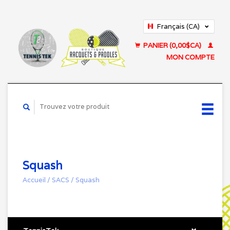
Français (CA)
English (US)
PANIER (0,00$CA)
MON COMPTE
Squash
Accueil
/
SACS
/
Squash