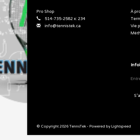
Pro Shop
À pr
514-735-2582 x: 234
Term
info@tennistek.ca
Vie 
Méth
Info
S'
© Copyright 2026 TennsTek - Powered by
Lightspeed