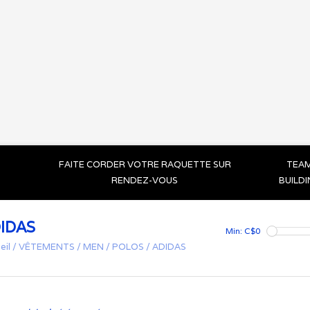
FAITE CORDER VOTRE RAQUETTE SUR
TEA
RENDEZ-VOUS
BUILD
IDAS
Min: C$
0
eil
/
VÊTEMENTS
/
MEN
/
POLOS
/
ADIDAS