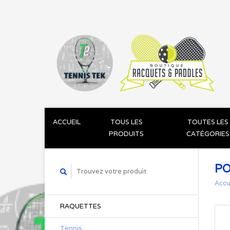
ACCUEIL
TOUS LES
TOUTES LES
PRODUITS
CATÉGORIES
PO
Accu
RAQUETTES
Tennis