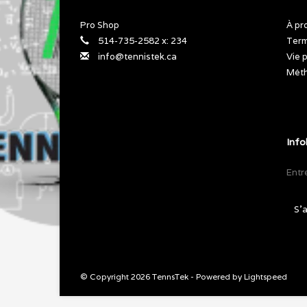
Pro Shop
À pr
514-735-2582 x: 234
Term
info@tennistek.ca
Vie 
Méth
Info
S'
© Copyright 2026 TennsTek - Powered by
Lightspeed