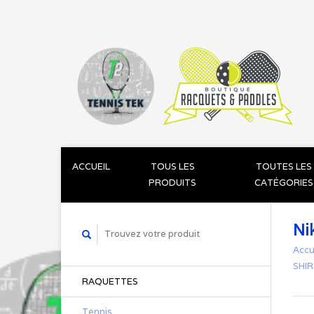
ACCUEIL
TOUS LES
TOUTES LES
PRODUITS
CATÉGORIES
Ni
Accu
SHI
RAQUETTES
Tennis