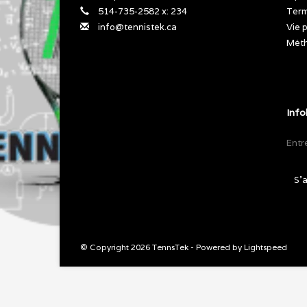
514-735-2582 x: 234
Term
info@tennistek.ca
Vie 
Méth
Info
S'
© Copyright 2026 TennsTek - Powered by
Lightspeed