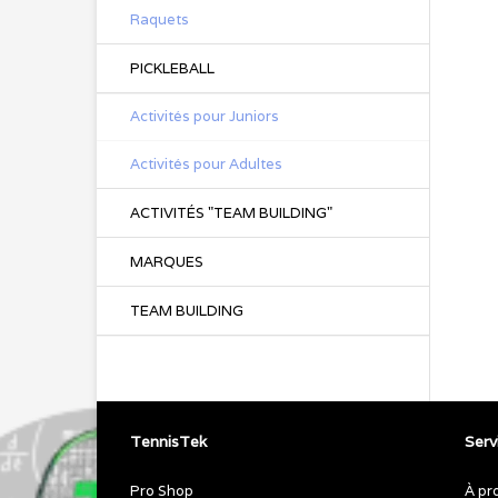
Raquets
PICKLEBALL
Activités pour Juniors
Activités pour Adultes
ACTIVITÉS "TEAM BUILDING"
MARQUES
TEAM BUILDING
TennisTek
Servi
Pro Shop
À pr