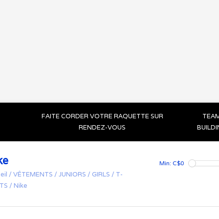
FAITE CORDER VOTRE RAQUETTE SUR
TEA
RENDEZ-VOUS
BUILD
ke
Min: C$
0
eil
/
VÊTEMENTS
/
JUNIORS
/
GIRLS
/
T-
RTS
/
Nike