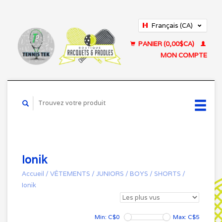
Français (CA)
English (US)
PANIER (0,00$CA)
MON COMPTE
Ionik
Accueil
/
VÊTEMENTS
/
JUNIORS
/
BOYS
/
SHORTS
/
Ionik
Min: C$
0
Max: C$
5