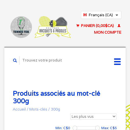
Français (CA)
English (US)
PANIER (0,00$CA)
MON COMPTE
Produits associés au mot-clé
300g
Accueil
/
Mots-clés
/
300g
Min: C$
0
Max: C$
5