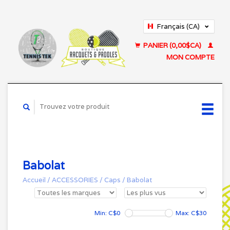
Français (CA)
English (US)
PANIER (0,00$CA)
MON COMPTE
Babolat
Accueil
/
ACCESSORIES
/
Caps
/
Babolat
Min: C$
0
Max: C$
30