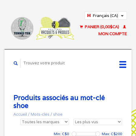
Français (CA)
English (US)
PANIER (0,00$CA)
MON COMPTE
Produits associés au mot-clé
shoe
Accueil
/
Mots-clés
/
shoe
Min: C$
0
Max: C$
200