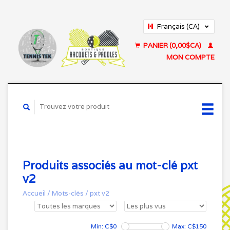
Français (CA)
English (US)
PANIER (0,00$CA)
MON COMPTE
Produits associés au mot-clé pxt
v2
Accueil
/
Mots-clés
/
pxt v2
Min: C$
0
Max: C$
150