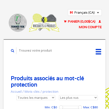
Français (CA)
English (US)
PANIER (0,00$CA)
MON COMPTE
Produits associés au mot-clé
protection
Accueil
/
Mots-clés
/
protection
Min: C$
0
Max: C$
80