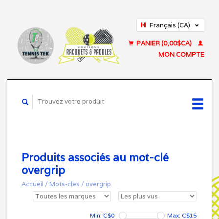
Français (CA)
English (US)
PANIER (0,00$CA)
MON COMPTE
Produits associés au mot-clé
overgrip
Accueil
/
Mots-clés
/
overgrip
Min: C$
0
Max: C$
15