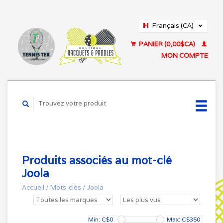
Français (CA)
English (US)
PANIER (0,00$CA)
MON COMPTE
Produits associés au mot-clé
Joola
Accueil
/
Mots-clés
/
Joola
Min: C$
0
Max: C$
350