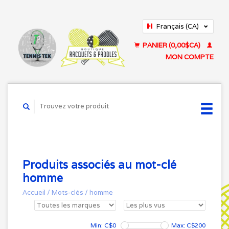
Français (CA)
English (US)
PANIER (0,00$CA)
MON COMPTE
Produits associés au mot-clé
homme
Accueil
/
Mots-clés
/
homme
Min: C$
0
Max: C$
200