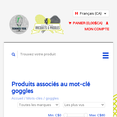
Français (CA)
English (US)
PANIER (0,00$CA)
MON COMPTE
Produits associés au mot-clé
goggles
Accueil
/
Mots-clés
/
goggles
Min: C$
0
Max: C$
80