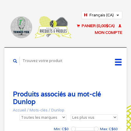
Français (CA)
English (US)
PANIER (0,00$CA)
MON COMPTE
Produits associés au mot-clé
Dunlop
Accueil
/
Mots-clés
/
Dunlop
Min: C$
0
Max: C$
60