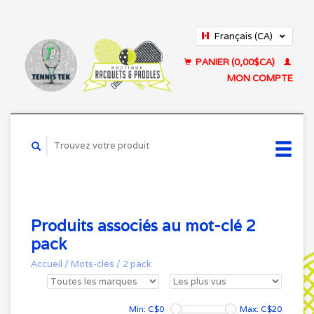
Français (CA)
English (US)
PANIER (0,00$CA)
MON COMPTE
Produits associés au mot-clé 2
pack
Accueil
/
Mots-clés
/
2 pack
Min: C$
0
Max: C$
20