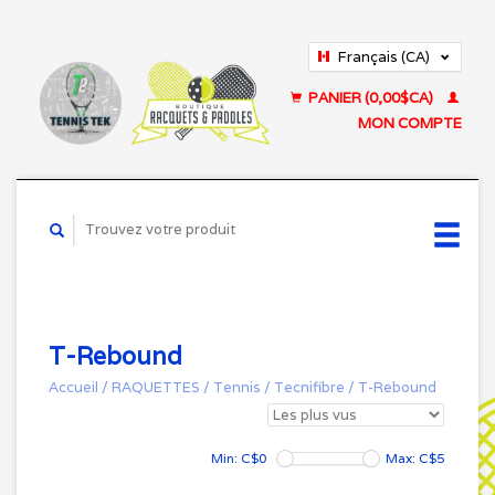
Français (CA)
English (US)
PANIER (0,00$CA)
MON COMPTE
T-Rebound
Accueil
/
RAQUETTES
/
Tennis
/
Tecnifibre
/
T-Rebound
Min: C$
0
Max: C$
5