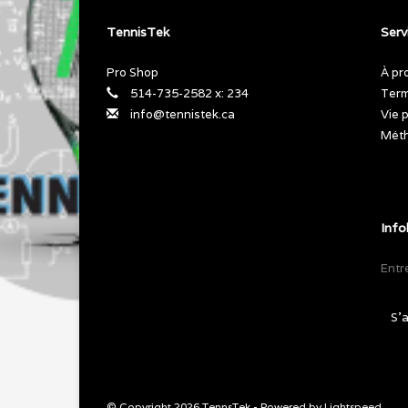
TennisTek
Servi
Pro Shop
À pr
514-735-2582 x: 234
Term
info@tennistek.ca
Vie 
Méth
Info
S'
© Copyright 2026 TennsTek - Powered by
Lightspeed