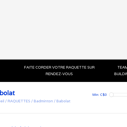
FAITE CORDER VOTRE RAQUETTE SUR
TEA
RENDEZ-VOUS
BUILD
bolat
Min: C$
0
eil
/
RAQUETTES
/
Badminton
/
Babolat