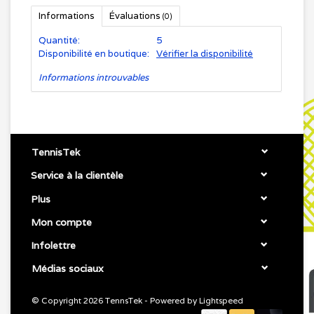
Informations
Évaluations
(0)
Quantité:
5
Disponibilité en boutique:
Vérifier la disponibilité
Informations introuvables
TennisTek
Service à la clientèle
Plus
Mon compte
Infolettre
Médias sociaux
© Copyright 2026 TennsTek - Powered by
Lightspeed