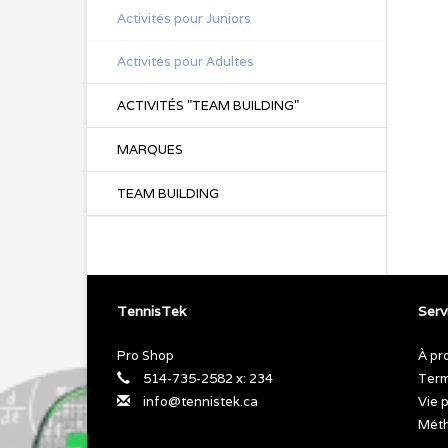
Activités pour Juniors
Activités pour Adultes
ACTIVITÉS "TEAM BUILDING"
MARQUES
TEAM BUILDING
TennisTek
Servi
Pro Shop
À pr
514-735-2582 x: 234
Term
info@tennistek.ca
Vie 
Méth