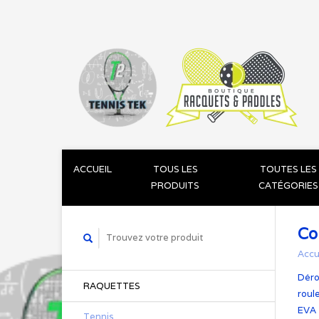
ACCUEIL
TOUS LES
TOUTES LES
PRODUITS
CATÉGORIES
Co
Accu
Déro
RAQUETTES
roul
EVA
Tennis