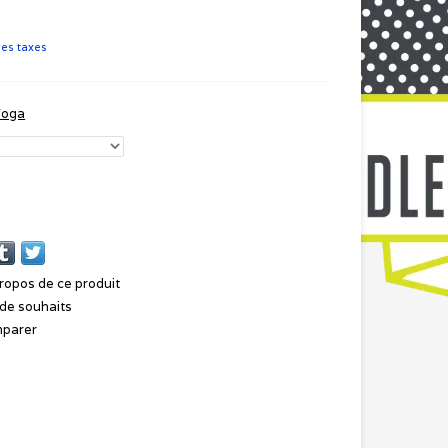
les taxes
Yoga
ropos de ce produit
e de souhaits
mparer