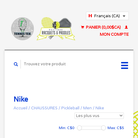
Français (CA)
English (US)
PANIER (0,00$CA)
MON COMPTE
Nike
Accueil
/
CHAUSSURES
/
Pickleball
/
Men
/
Nike
Min: C$
0
Max: C$
5