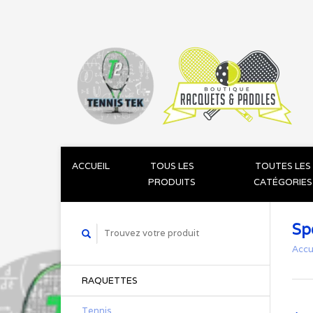
ACCUEIL
TOUS LES
TOUTES LES
PRODUITS
CATÉGORIES
Sp
Accu
RAQUETTES
Tennis