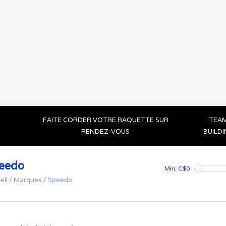
FAITE CORDER VOTRE RAQUETTE SUR
TEA
RENDEZ-VOUS
BUILD
eedo
Min: C$
0
eil
/
Marques
/
Speedo