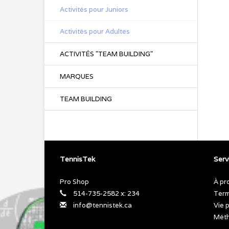
Activités pour Juniors
Activités pour Adultes
ACTIVITÉS "TEAM BUILDING"
MARQUES
TEAM BUILDING
TennisTek
Servi
Pro Shop
À pr
514-735-2582 x: 234
Term
info@tennistek.ca
Vie 
Méth