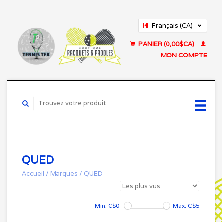
Français (CA)
English (US)
PANIER (0,00$CA)
MON COMPTE
QUED
Accueil
/
Marques
/
QUED
Min: C$
0
Max: C$
5