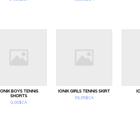
IONIK BOYS TENNIS
IONIK GIRLS TENNIS SKIRT
I
SHORTS
39,95$CA
0,00$CA