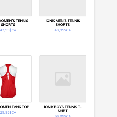
WOMEN'S TENNIS
IONIK MEN’S TENNIS
SHORTS
SHORTS
47,95$CA
48,95$CA
WOMEN TANK TOP
IONIK BOYS TENNIS T-
SHIRT
29,95$CA
58,95$CA