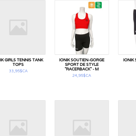
IK GIRLS TENNIS TANK
IONIK SOUTIEN-GORGE
IONIK
TOPS
SPORT DE STYLE
"RACERBACK" - M
33,95$CA
24,95$CA