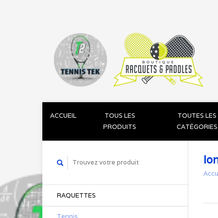
ACCUEIL
TOUS LES
TOUTES LES
PRODUITS
CATÉGORIES
Io
Accu
RAQUETTES
Tennis