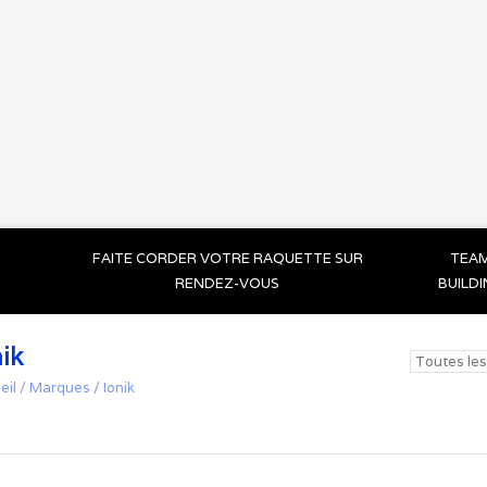
FAITE CORDER VOTRE RAQUETTE SUR
TEA
RENDEZ-VOUS
BUILD
nik
eil
/
Marques
/
Ionik