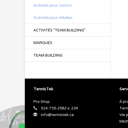
Activités pour Juniors
Activités pour Adultes
ACTIVITÉS "TEAM BUILDING"
MARQUES
TEAM BUILDING
TennisTek
Servi
Pro Shop
À pr
514-735-2582 x: 234
Term
info@tennistek.ca
Vie 
Méth