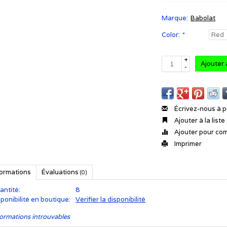
Marque:
Babolat
Color:
*
+
Ajouter 
-
Écrivez-nous à p
Ajouter à la list
Ajouter pour co
Imprimer
formations
Évaluations
(0)
antité:
8
ponibilité en boutique:
Vérifier la disponibilité
ormations introuvables