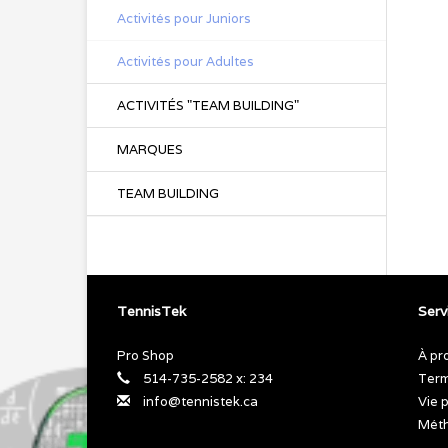
Activités pour Juniors
Activités pour Adultes
ACTIVITÉS "TEAM BUILDING"
MARQUES
TEAM BUILDING
TennisTek
Servi
Pro Shop
À pr
514-735-2582 x: 234
Term
info@tennistek.ca
Vie 
Méth