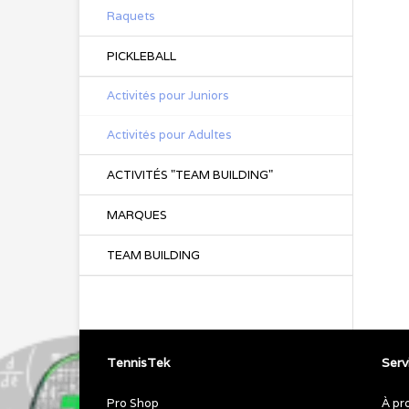
Raquets
PICKLEBALL
Activités pour Juniors
Activités pour Adultes
ACTIVITÉS "TEAM BUILDING"
MARQUES
TEAM BUILDING
TennisTek
Servi
Pro Shop
À pr