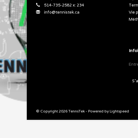
514-735-2582 x: 234
Term
info@tennistek.ca
Vie 
Méth
Info
S'
© Copyright 2026 TennsTek - Powered by
Lightspeed