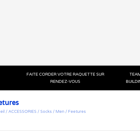
FAITE CORDER VOTRE RAQUETTE SUR
TEA
RENDEZ-VOUS
BUILD
etures
eil
/
ACCESSORIES
/
Socks
/
Men
/
Feetures